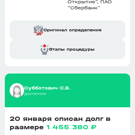
Открытие", ПАО
"Сбербанк"
Оригинал определения
Этапы процедуры
Субботович С.В.
должник
20 января списан долг в
размере
1 455 380 ₽