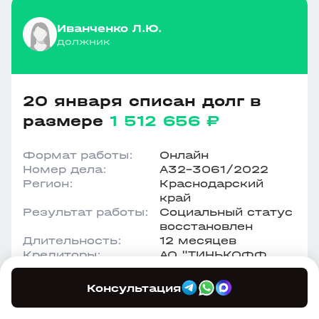
Иванченко Л.Ю.
должник
20 января списан долг в
размере
1 512 656 ₽
Формат работы:
Онлайн
Номер дела:
А32-3061/2022
Регион:
Краснодарский
край
Результат работы:
Социальный статус
восстановлен
Длительность:
12 месяцев
Кредиторы:
АО "ТИНЬКОФФ
БАНК", ООО
"АГРОХОЛДИНГ",
Консультация
ООО ТРАСТ, ПАО
"Сбербанк"