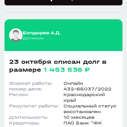
Болдырев А.Д.
должник
23 октября списан долг в
размере
1 453 536 ₽
Формат работы:
Онлайн
Номер дела:
А32-65037/2022
Регион:
Краснодарский
край
Результат работы:
Социальный статус
восстановлен
Длительность:
10 месяцев
Кредиторы:
ПАО Банк "ФК