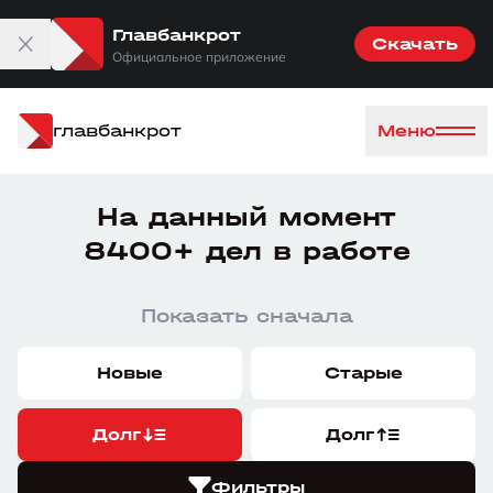
Главбанкрот
Скачать
Официальное приложение
главбанкрот
Меню
На данный момент
8400+ дел в работе
Показать сначала
Новые
Старые
Долг
Долг
Фильтры