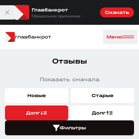
Главбанкрот
Скачать
Официальное приложение
главбанкрот
Меню
Отзывы
Показать сначала
Новые
Старые
Долг
Долг
Фильтры