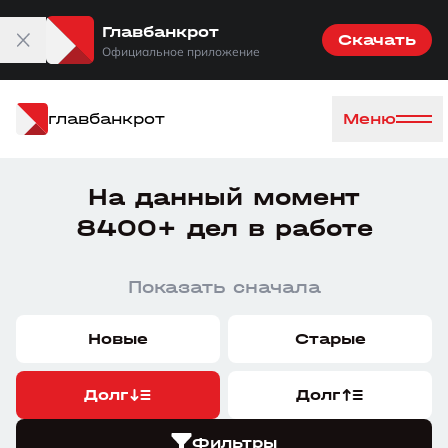
Главбанкрот
Скачать
Официальное приложение
главбанкрот
Меню
На данный момент
8400+ дел в работе
Показать сначала
Новые
Старые
Долг
Долг
Фильтры