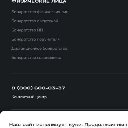
ФИЗИЧЕСКИЕ ЛИЦА
Банкротство физических лиц
Банкротство с ипотекой
Банкротство ИП
Банкротство поручителя
Дистанционное банкротство
Банкротство созаемщика
8 (800) 600-03-37
Контактный центр
Политика конфиденциальности
Наш сайт использует куки. Продолжая им 