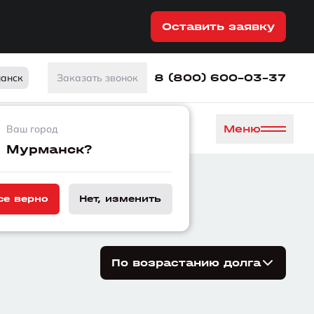
Оставить заявку
8 (800) 600-03-37
анск
Заказать звонок
Меню
Ваш город
Мурманск?
л в работе
се верно
Нет, изменить
По возрастанию долга