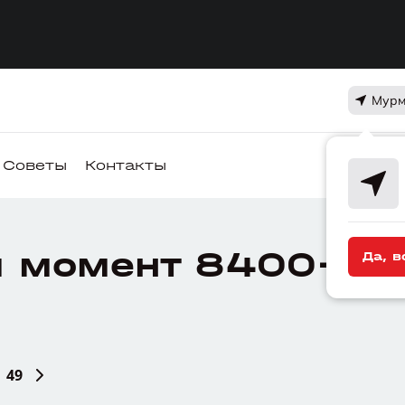
Мурм
Советы
Контакты
 момент 8400+ де
Да, в
49