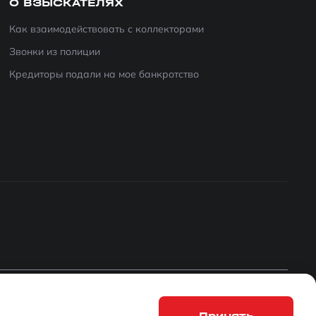
О ВЗЫСКАТЕЛЯХ
Как взаимодействовать с коллекторами
Звонки из полиции
Кредиторы подали на мое банкротство
Мы
используем файлы cookie
, для персонализации сервисов
Принять