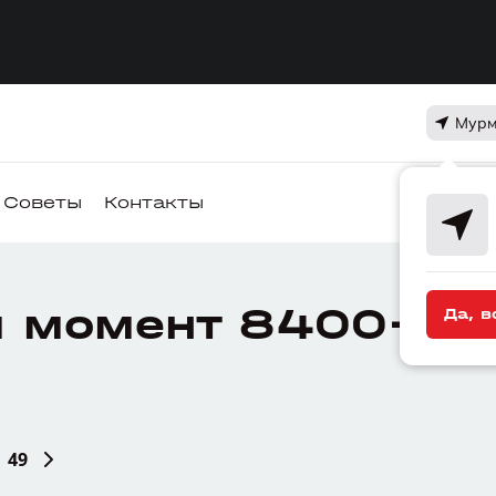
Мурм
Советы
Контакты
 момент 8400+ де
Да, в
49