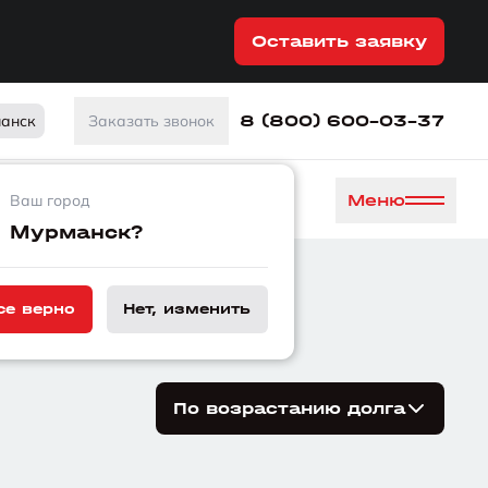
Оставить заявку
8 (800) 600-03-37
анск
Заказать звонок
Меню
Ваш город
Мурманск?
л в работе
се верно
Нет, изменить
По возрастанию долга