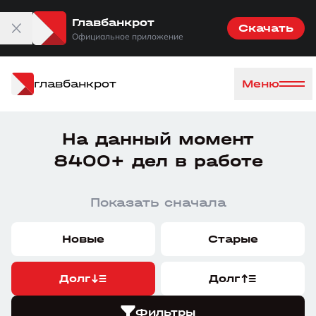
Главбанкрот
Скачать
Официальное приложение
главбанкрот
Меню
На данный момент
8400+ дел в работе
Показать сначала
Новые
Старые
Долг
Долг
Фильтры