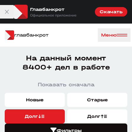
Главбанкрот
Скачать
Официальное приложение
главбанкрот
Меню
На данный момент
8400+ дел в работе
Показать сначала
Новые
Старые
Долг
Долг
Фильтры