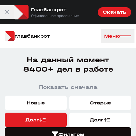
Главбанкрот
Скачать
Официальное приложение
главбанкрот
Меню
На данный момент
8400+ дел в работе
Показать сначала
Новые
Старые
Долг
Долг
Фильтры