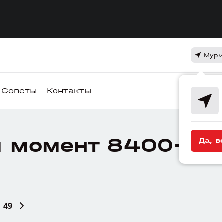
Мурм
Советы
Контакты
 момент 8400+ де
Да, в
49