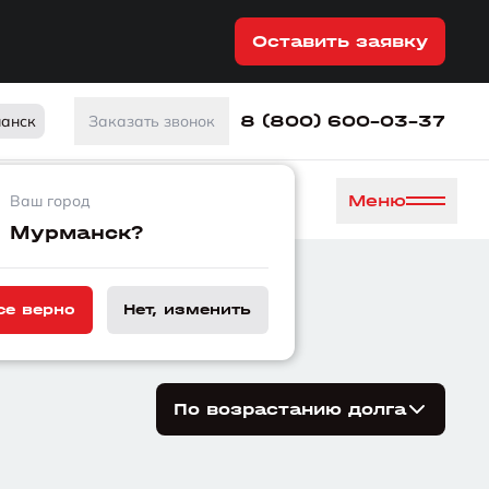
Оставить заявку
8 (800) 600-03-37
анск
Заказать звонок
Меню
Ваш город
Мурманск?
л в работе
се верно
Нет, изменить
По возрастанию долга