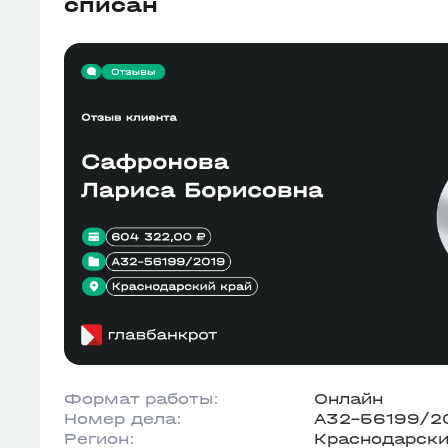
списан
Формат работы:
Онлайн
Номер дела:
А32-56199/2
Регион:
Краснодарски