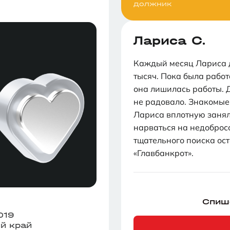
должник
Лариса С.
Каждый месяц Лариса д
тысяч. Пока была работ
она лишилась работы. Д
не радовало. Знакомые
Лариса вплотную занял
нарваться на недоброс
тщательного поиска ос
«Главбанкрот».
Спиш
019
й край