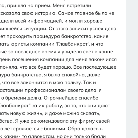
ла, пришла на прием. Меня встретили
ссказала свою историю. Самое главное было не
ладели всей информацией, и могли хорошо
ившейся ситуации. От этого зависит успех дела.
дет проходить процедура банкротства, какие
ать юристы компании 'Главбанкрот', и что
ые за последнее время я увидела свет в конце
 день посещения компании для меня закончился
поняла, что все будет хорошо. Все последующее
дура банкротства, я была спокойна, даже
 что все закончится в мою пользу. Так и
настоящим профессионалам своего дела, я
го бремени долга. Огромнейшее спасибо
авбанкрот" за их работу, за то, что они дают
ать новую жизнь, и даже можно сказать,
бства. Я уже рекомендовала эту фирму своей
о лет сражается с банками. Обращалась в
к каким- то адвокатам, но они только брали