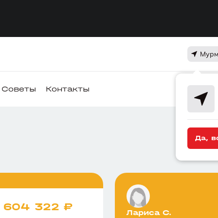
Мурм
Советы
Контакты
Да, в
е
604 322 ₽
Лариса С.