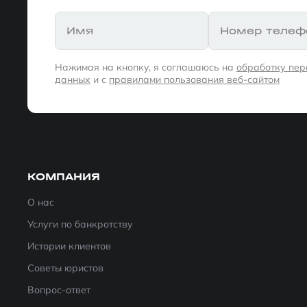
Имя
Номер телеф
Нажимая на кнопку, я соглашаюсь на
обработку пе
данных
и с
правилами пользования веб-сайтом
КОМПАНИЯ
О нас
Услуги по банкротству
Истории клиентов
Советы юристов
Вопрос-ответ